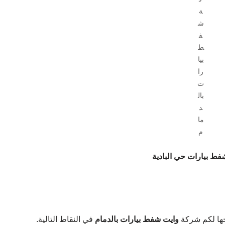
ة
ش
ف
ط
بيا
را
ت
بال
د
ما
م
ط بيارات حي البادية
حها لكم شركة
وايت شفط بيارات بالدمام
في النقاط التالية.