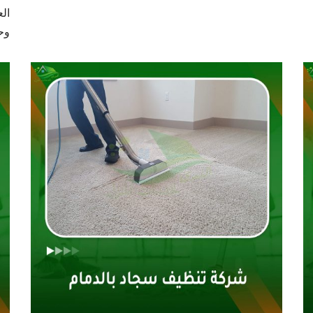
الع
وح