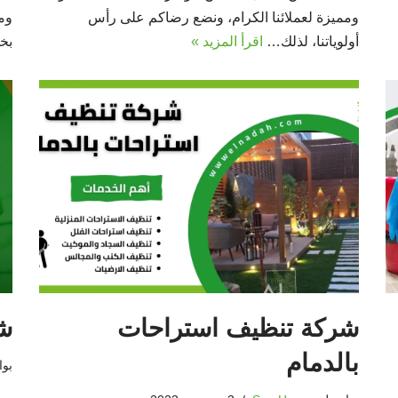
ومميزة لعملائنا الكرام، ونضع رضاكم على رأس
ومر
أولوياتنا، لذلك…
اقرأ المزيد »
بخ
شركة تنظيف استراحات
شر
بالدمام
بو